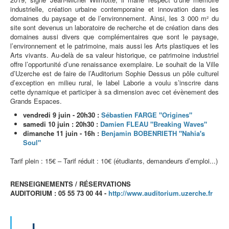
industrielle, création urbaine contemporaine et innovation dans les
domaines du paysage et de l’environnement. Ainsi, les 3 000 m² du
site sont devenus un laboratoire de recherche et de création dans des
domaines aussi divers que complémentaires que sont le paysage,
l’environnement et le patrimoine, mais aussi les Arts plastiques et les
Arts vivants. Au-delà de sa valeur historique, ce patrimoine industriel
offre l’opportunité d’une renaissance exemplaire. Le souhait de la Ville
d’Uzerche est de faire de l’Auditorium Sophie Dessus un pôle culturel
d’exception en milieu rural, le label Laborie a voulu s’inscrire dans
cette dynamique et participer à sa dimension avec cet évènement des
Grands Espaces.
vendredi 9 juin - 20h30 :
Sébastien FARGE "Origines"
samedi 10 juin : 20h30 :
Damien FLEAU "Breaking Waves"
dimanche 11 juin - 16h :
Benjamin BOBENRIETH "Nahia's
Soul"
Tarif plein : 15€ – Tarif réduit : 10€ (étudiants, demandeurs d’emploi...)
RENSEIGNEMENTS / RÉSERVATIONS
AUDITORIUM : 05 55 73 00 44 -
http://www.auditorium.uzerche.fr