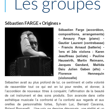
Les groupes
Sébastien FARGE « Origines »
Sébastien Farge (accordéon,
compositions, arrangements)
- Amaury Faye (piano) -
Gautier Laurent (contrebasse)
- Francis Arnaud (batterie) -
1ers et 2ds violons : Karen
Jeauffreau (soliste) -
Pauline
Hauswirth, Martin Reimann,
Jacques Gandard, Maltida
Daiu Julien Gaben (alto) -
Florence Hennequin
(violoncelle)
Sébastien avait au plus profond de lui, ce sentiment et cette volonté
de rassembler tout ce qui est en lui pour rendre, et donner, à
l’accordéon de nouveaux titres à conquérir, l’affirmation de la beauté
de cet instrument et des sons produits. Son avancée dans cette
esthétique musicale l’a confronté et l’a conforté aux regards et aux
oreilles de personnalités fortes, Sylvain Luc, Bernard Cavanna,
Roland Romanelli... Une voix se dessine désormais, une réalité et un