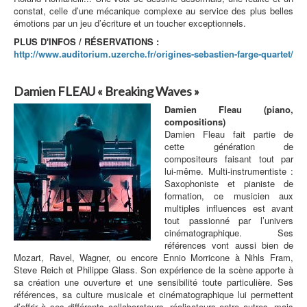
constat, celle d’une mécanique complexe au service des plus belles
émotions par un jeu d’écriture et un toucher exceptionnels.
PLUS D'INFOS / RÉSERVATIONS :
http://www.auditorium.uzerche.fr/origines-sebastien-farge-quartet/
Damien FLEAU
«
Breaking Waves
»
Damien Fleau (piano,
compositions)
Damien Fleau fait partie de
cette génération de
compositeurs faisant tout par
lui-même. Multi-instrumentiste :
Saxophoniste et pianiste de
formation, ce musicien aux
multiples influences est avant
tout passionné par l’univers
cinématographique. Ses
références vont aussi bien de
Mozart, Ravel, Wagner, ou encore Ennio Morricone à Nihls Fram,
Steve Reich et Philippe Glass. Son expérience de la scène apporte à
sa création une ouverture et une sensibilité toute particulière. Ses
références, sa culture musicale et cinématographique lui permettent
d’offrir à ses différents collaborateurs, réalisateurs entre autres, mais