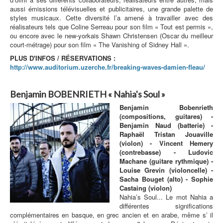
aussi émissions télévisuelles et publicitaires, une grande palette de
styles musicaux. Cette diversité l’a amené à travailler avec des
réalisateurs tels que Coline Serreau pour son film « Tout est permis »,
ou encore avec le new-yorkais Shawn Christensen (Oscar du meilleur
court-métrage) pour son film « The Vanishing of Sidney Hall ».
PLUS D'INFOS / RÉSERVATIONS :
http://www.auditorium.uzerche.fr/breaking-waves-damien-fleau/
Benjamin BOBENRIETH « Nahia's Soul »
Benjamin Bobenrieth
(compositions, guitares) -
Benjamin Naud (batterie) -
Raphaël Tristan Jouaville
(violon) - Vincent Hemery
(contrebasse) - Ludovic
Machane (guitare rythmique) -
Louise Grevin (violoncelle) -
Sacha Bouget (alto) - Sophie
Castaing (violon)
Nahia’s Soul... Le mot Nahia a
différentes significations
complémentaires en basque, en grec ancien et en arabe, même s’ il