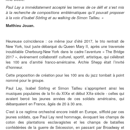
Paul Lay a immédiatement accepté les termes de ce défi et s’est mis
à la recherche de compositions emblématiques qu’il pouvait proposer
à la voix d’Isabel Sörling et au walking de Simon Tailleu. »
Matthieu Jouan.
Heureuse coïncidence : ce même jour d’été 2017, le trio rentrait de
New York, tout juste débarqué du Queen Mary II, après une traversée
inoubliable Cherbourg-New York dans le cadre l’aventure « The Bridge
2017 », événement collaboratif culturel, sportif, artistique, qui célébrait
les 100 ans d’amitié franco-américaine. Archie Shepp était l’invité
d’honneur.
Cette proposition de création pour les 100 ans du jazz tombait à point
nommé pour le groupe.
Paul Lay, Isabel Sörling et Simon Tailleu s’approprient ainsi les
musiques populaires de la fin du XIXe et début XXe siècle - celles qui
avaient bercé les jeunes années de ces soldats américains, qui
débarquaient en France, âgés de 20 à 30 ans.
C’est à ce ragtime orchestral encore inédit en Europe, siffloté par ces
jeunes soldats, que Paul Lay rend hommage, évoquant les champs de
coton des plantations esclavagistes et les champs de batailles
confédérées de la guerre de Sécession, en passant par Broadway et