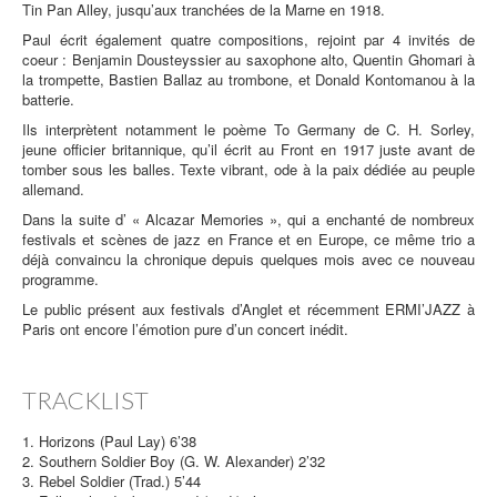
Tin Pan Alley, jusqu’aux tranchées de la Marne en 1918.
Paul écrit également quatre compositions, rejoint par 4 invités de
coeur : Benjamin Dousteyssier au saxophone alto, Quentin Ghomari à
la trompette, Bastien Ballaz au trombone, et Donald Kontomanou à la
batterie.
Ils interprètent notamment le poème To Germany de C. H. Sorley,
jeune officier britannique, qu’il écrit au Front en 1917 juste avant de
tomber sous les balles. Texte vibrant, ode à la paix dédiée au peuple
allemand.
Dans la suite d’ « Alcazar Memories », qui a enchanté de nombreux
festivals et scènes de jazz en France et en Europe, ce même trio a
déjà convaincu la chronique depuis quelques mois avec ce nouveau
programme.
Le public présent aux festivals d’Anglet et récemment ERMI’JAZZ à
Paris ont encore l’émotion pure d’un concert inédit.
TRACKLIST
1. Horizons (Paul Lay) 6’38
2. Southern Soldier Boy (G. W. Alexander) 2’32
3. Rebel Soldier (Trad.) 5’44