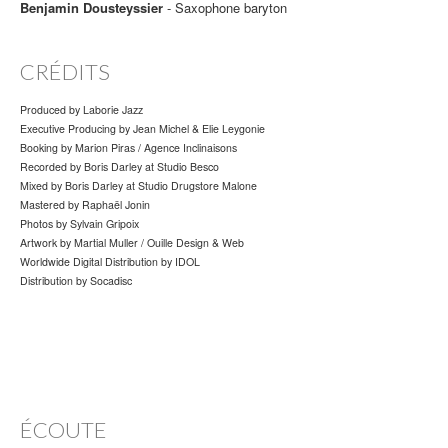
Benjamin Dousteyssier
- Saxophone baryton
CRÉDITS
Produced by Laborie Jazz
Executive Producing by Jean Michel & Elie Leygonie
Booking by Marion Piras / Agence Inclinaisons
Recorded by Boris Darley at Studio Besco
Mixed by Boris Darley at Studio Drugstore Malone
Mastered by Raphaël Jonin
Photos by Sylvain Gripoix
Artwork by Martial Muller / Ouille Design & Web
Worldwide Digital Distribution by IDOL
Distribution by Socadisc
ÉCOUTE