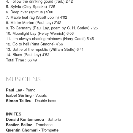
4. Follow the drinking gourd (trad.) 2’42
5. Sylvia (Oley Speaks) 1’25
6. Deep river (spiritual) 5’00
7. Maple leaf rag (Scott Joplin) 4’02
8. Mister Morton (Paul Lay) 2’42
9. To Germany (Paul Lay, poem by C. H. Sorley) 7’25
10. Moonlight bay (Percy Wenrich) 6’06
11. I’m always chasing rainbows (Harry Caroll) 5’45
12. Go to hell (Nina Simone) 4’56
13. Battle of the republic (William Steffe) 6’41
14. Blues (Paul Lay) 4’53
Total Time : 66’49
MUSICIENS
Paul Lay
- Piano
Isabel Sörling
- Vocals
Simon Tailleu
- Double bass
INVITES
Donald Kontomanou
- Batterie
Bastien Ballaz
- Trombone
Quentin Ghomari
- Trompette