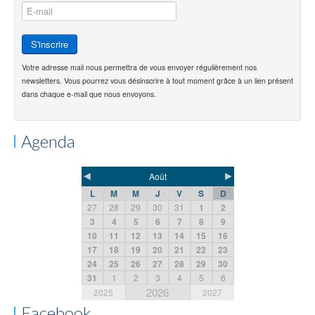
Votre adresse mail nous permettra de vous envoyer régulièrement nos
newsletters. Vous pourrez vous désinscrire à tout moment grâce à un lien présent
dans chaque e-mail que nous envoyons.
Agenda
◄
►
Août
L
M
M
J
V
S
D
27
28
29
30
31
1
2
3
4
5
6
7
8
9
10
11
12
13
14
15
16
17
18
19
20
21
22
23
24
25
26
27
28
29
30
31
1
2
3
4
5
6
2026
2025
2027
Facebook