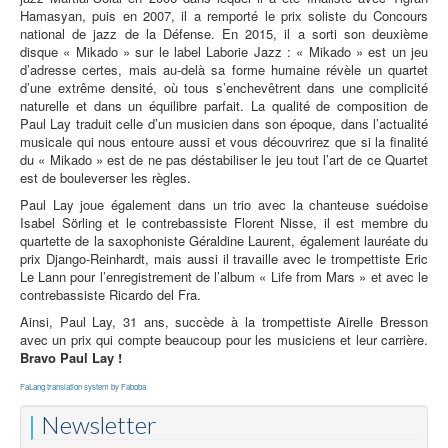
Hamasyan, puis en 2007, il a remporté le prix soliste du Concours
national de jazz de la Défense. En 2015, il a sorti son deuxième
disque « Mikado » sur le label Laborie Jazz : « Mikado » est un jeu
d’adresse certes, mais au-delà sa forme humaine révèle un quartet
d’une extrême densité, où tous s’enchevêtrent dans une complicité
naturelle et dans un équilibre parfait. La qualité de composition de
Paul Lay traduit celle d’un musicien dans son époque, dans l’actualité
musicale qui nous entoure aussi et vous découvrirez que si la finalité
du « Mikado » est de ne pas déstabiliser le jeu tout l’art de ce Quartet
est de bouleverser les règles.
Paul Lay joue également dans un trio avec la chanteuse suédoise
Isabel Sörling et le contrebassiste Florent Nisse, il est membre du
quartette de la saxophoniste Géraldine Laurent, également lauréate du
prix Django-Reinhardt, mais aussi il travaille avec le trompettiste Eric
Le Lann pour l’enregistrement de l’album « Life from Mars » et avec le
contrebassiste Ricardo del Fra.
Ainsi, Paul Lay, 31 ans, succède à la trompettiste Airelle Bresson
avec un prix qui compte beaucoup pour les musiciens et leur carrière.
Bravo Paul Lay !
FaLang translation system by Faboba
Newsletter