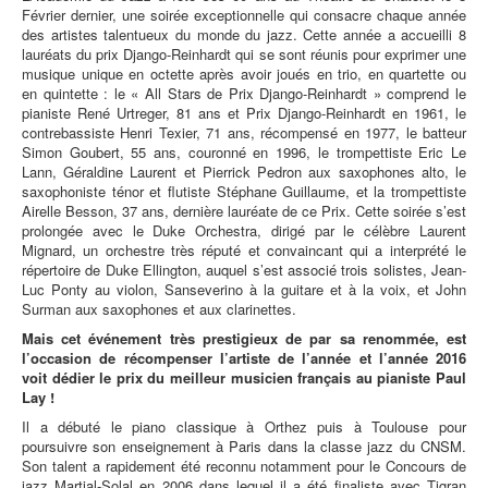
Février dernier, une soirée exceptionnelle qui consacre chaque année
des artistes talentueux du monde du jazz. Cette année a accueilli 8
lauréats du prix Django-Reinhardt qui se sont réunis pour exprimer une
musique unique en octette après avoir joués en trio, en quartette ou
en quintette : le « All Stars de Prix Django-Reinhardt » comprend le
pianiste René Urtreger, 81 ans et Prix Django-Reinhardt en 1961, le
contrebassiste Henri Texier, 71 ans, récompensé en 1977, le batteur
Simon Goubert, 55 ans, couronné en 1996, le trompettiste Eric Le
Lann, Géraldine Laurent et Pierrick Pedron aux saxophones alto, le
saxophoniste ténor et flutiste Stéphane Guillaume, et la trompettiste
Airelle Besson, 37 ans, dernière lauréate de ce Prix. Cette soirée s’est
prolongée avec le Duke Orchestra, dirigé par le célèbre Laurent
Mignard, un orchestre très réputé et convaincant qui a interprété le
répertoire de Duke Ellington, auquel s’est associé trois solistes, Jean-
Luc Ponty au violon, Sanseverino à la guitare et à la voix, et John
Surman aux saxophones et aux clarinettes.
Mais cet événement très prestigieux de par sa renommée, est
l’occasion de récompenser l’artiste de l’année et l’année 2016
voit dédier le prix du meilleur musicien français au pianiste Paul
Lay !
Il a débuté le piano classique à Orthez puis à Toulouse pour
poursuivre son enseignement à Paris dans la classe jazz du CNSM.
Son talent a rapidement été reconnu notamment pour le Concours de
jazz Martial-Solal en 2006 dans lequel il a été finaliste avec Tigran