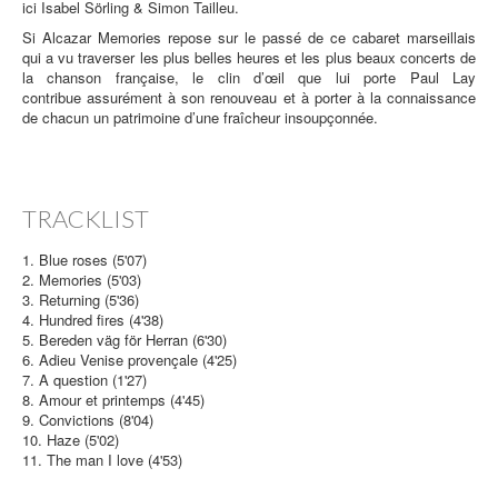
ici Isabel Sörling & Simon Tailleu.
Si Alcazar Memories repose sur le passé de ce cabaret marseillais
qui a vu traverser les plus belles heures et les plus beaux concerts de
la chanson française, le clin d’œil que lui porte Paul Lay
contribue assurément à son renouveau et à porter à la connaissance
de chacun un patrimoine d’une fraîcheur insoupçonnée.
TRACKLIST
1. Blue roses (5'07)
2. Memories (5'03)
3. Returning (5'36)
4. Hundred fires (4'38)
5. Bereden väg för Herran (6'30)
6. Adieu Venise provençale (4'25)
7. A question (1'27)
8. Amour et printemps (4'45)
9. Convictions (8'04)
10. Haze (5'02)
11. The man I love (4'53)