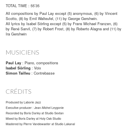
TOTAL TIME : 55’35
All compositions by Paul Lay except (5) anonymous, (6) by Vincent
Scotto, (8) by Emil Walteufel, (11) by George Gershwin.
All lyrics by Isabel Sörling except (5) by Frans Michael Franzen, (6)
by René Sarvil, (7) by Robert Frost, (8) by Roberto Alagna and (11) by
Ira Gershwin
MUSICIENS
Paul Lay
: Piano, compositions
Isabel Sörling
: Voix
Simon Tailleu
: Contrebasse
CRÉDITS
Produced by Laborie Jazz
Executive producer : Jean-Michel Leygonie
Recorded by Boris Darley at Studio Sextan
Mixed by Boris Darley at Holy Oak Studio
Mastered by Pierre Vandewaeter at Studio Lakanal