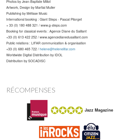
Photos by Jean-Baptiste Millot
Artwork, Design by Martial Muller
Publishing by Métisse Music
Internationsl booking : Giant Steps - Pascal Pilorget
+ 33 (0) 180 488 321 / www.g-steps.com
Booking for classical events : Agence Diane du Saillant
+33 (0) 613 422 252 / www.agencedianedusaillant.com
Public relations : LIFAR communication & organisation
+33 (0) 680 465 722 /
helene@helenelifar.com
Worldwide Digital Distribution by IDOL
Distribution by SOCADISC
RÉCOMPENSES
Jazz Magazine