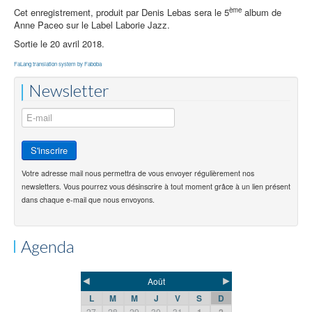
ème
Cet enregistrement, produit par Denis Lebas sera le 5
album de
Anne Paceo sur le Label Laborie Jazz.
Sortie le 20 avril 2018.
FaLang translation system by Faboba
Newsletter
Votre adresse mail nous permettra de vous envoyer régulièrement nos
newsletters. Vous pourrez vous désinscrire à tout moment grâce à un lien présent
dans chaque e-mail que nous envoyons.
Agenda
◄
►
Août
L
M
M
J
V
S
D
27
28
29
30
31