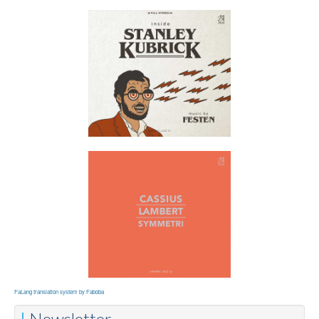
FaLang translation system by Faboba
Newsletter