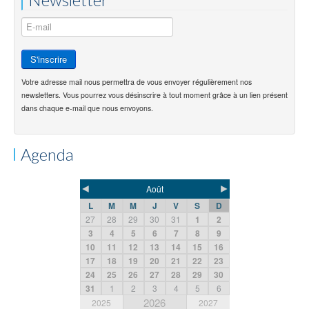
Votre adresse mail nous permettra de vous envoyer régulièrement nos
newsletters. Vous pourrez vous désinscrire à tout moment grâce à un lien présent
dans chaque e-mail que nous envoyons.
Agenda
◄
►
Août
L
M
M
J
V
S
D
27
28
29
30
31
1
2
3
4
5
6
7
8
9
10
11
12
13
14
15
16
17
18
19
20
21
22
23
24
25
26
27
28
29
30
31
1
2
3
4
5
6
2026
2025
2027