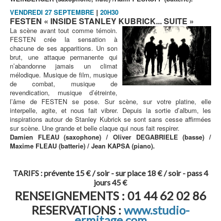
VENDREDI 27 SEPTEMBRE
|
20H30
FESTEN « INSIDE STANLEY KUBRICK... SUITE »
La scène avant tout comme témoin.
FESTEN crée la sensation à
chacune de ses apparitions. Un son
brut, une attaque permanente qui
n’abandonne jamais un climat
mélodique. Musique de film, musique
de combat, musique de
revendication, musique d’étreinte,
l’âme de FESTEN se pose. Sur scène, sur votre platine, elle
interpelle, agite, et nous fait vibrer. Depuis la sortie d’album, les
inspirations autour de Stanley Kubrick se sont sans cesse affirmées
sur scène. Une grande et belle claque qui nous fait respirer.
Damien FLEAU (saxophone) / Oliver DEGABRIELE (basse) /
Maxime FLEAU (batterie) / Jean KAPSA (piano).
TARIFS : prévente 15 € / soir - sur place 18 € / soir - pass 4
jours 45 €
RENSEIGNEMENTS : 01 44 62 02 86
RESERVATIONS :
www.studio-
ermitage.com