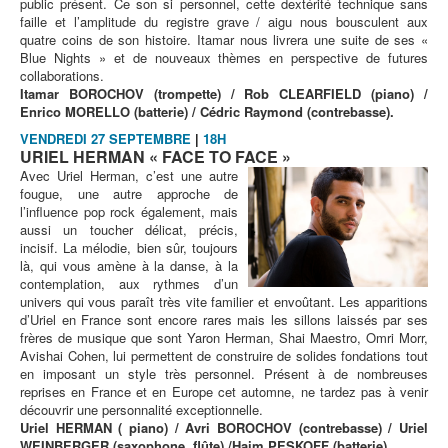
public présent. Ce son si personnel, cette dextérité technique sans
faille et l’amplitude du registre grave / aigu nous bousculent aux
quatre coins de son histoire. Itamar nous livrera une suite de ses «
Blue Nights » et de nouveaux thèmes en perspective de futures
collaborations.
Itamar BOROCHOV (trompette) / Rob CLEARFIELD (piano) /
Enrico MORELLO (batterie) / Cédric Raymond (contrebasse).
VENDREDI 27 SEPTEMBRE
|
18H
URIEL HERMAN « FACE TO FACE »
Avec Uriel Herman, c’est une autre
fougue, une autre approche de
l’influence pop rock également, mais
aussi un toucher délicat, précis,
incisif. La mélodie, bien sûr, toujours
là, qui vous amène à la danse, à la
contemplation, aux rythmes d’un
univers qui vous paraît très vite familier et envoûtant. Les apparitions
d’Uriel en France sont encore rares mais les sillons laissés par ses
frères de musique que sont Yaron Herman, Shai Maestro, Omri Morr,
Avishai Cohen, lui permettent de construire de solides fondations tout
en imposant un style très personnel. Présent à de nombreuses
reprises en France et en Europe cet automne, ne tardez pas à venir
découvrir une personnalité exceptionnelle.
Uriel HERMAN ( piano) / Avri BOROCHOV (contrebasse) / Uriel
WEINBERGER (saxophone, flûte) /Haim PESKOFF (batterie).