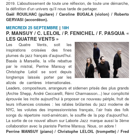
2019. L’aboutissement de toute une réflexion, de toute une démarche,
la définition d’un univers qu’il nous tarde de partager.
Gaël ROUILHAC (guitare) / Caroline BUGALA (violon) / Roberto
GERVASI (accordéon).
MERCREDI 25 SEPTEMBRE
|
18H
P. MANSUY / C. LELOIL / P. FENICHEL / F. PASQUA «
LES QUATRE VENTS »
Les Quatre Vents, soit les
inspirations croisées des fines
plumes du jazz français d’aujourd’hui.
Basés à Marseille, la ville rebattue
par le mistral, Perrine Mansuy et
Christophe Leloil se sont depuis
longtemps laissés porter par les
alizés de carrières internationales.
Leaders, compositeurs, arrangeurs et sidemen prisés des plus grands
(Archie Shepp, André Ceccarelli, Rémi Charmasson...) leur complicité
éprouvée les incite aujourd’hui à proposer ce nouveau périple, fruit de
leurs influences croisées : les rafales brûlantes du jazz moderne de
NYC, les volutes des impressionnistes français, l’air frais des folk
songs du répertoire nord-américain, le souffle de la pop d’aujourd’hui.
La sortie de ce nouvel album sur Laborie Jazz marque aussi la 3ème
collaboration avec la pianiste Perrine Mansuy. Nous, on adore !
Perrine MANSUY (piano) / Christophe LELOIL (trompette) / Fred