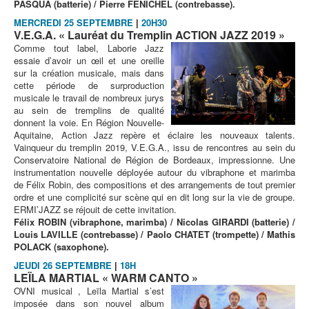
PASQUA (batterie) / Pierre FENICHEL (contrebasse).
MERCREDI 25 SEPTEMBRE
|
20H30
V.E.G.A. « Lauréat du Tremplin ACTION JAZZ 2019 »
Comme tout label, Laborie Jazz
essaie d’avoir un œil et une oreille
sur la création musicale, mais dans
cette période de surproduction
musicale le travail de nombreux jurys
au sein de tremplins de qualité
donnent la voie. En Région Nouvelle-
Aquitaine, Action Jazz repère et éclaire les nouveaux talents.
Vainqueur du tremplin 2019, V.E.G.A., issu de rencontres au sein du
Conservatoire National de Région de Bordeaux, impressionne. Une
instrumentation nouvelle déployée autour du vibraphone et marimba
de Félix Robin, des compositions et des arrangements de tout premier
ordre et une complicité sur scène qui en dit long sur la vie de groupe.
ERMI’JAZZ se réjouit de cette invitation.
Félix ROBIN (vibraphone, marimba) / Nicolas GIRARDI (batterie) /
Louis LAVILLE (contrebasse) / Paolo CHATET (trompette) / Mathis
POLACK (saxophone).
JEUDI 26 SEPTEMBRE
|
18H
LEÏLA MARTIAL « WARM CANTO »
OVNI musical , Leïla Martial s’est
imposée dans son nouvel album