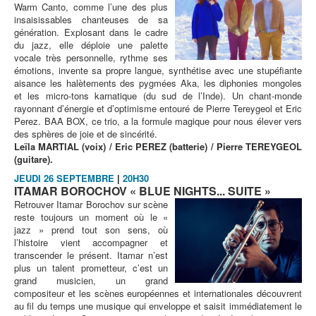
Warm Canto, comme l’une des plus
insaisissables chanteuses de sa
génération. Explosant dans le cadre
du jazz, elle déploie une palette
vocale très personnelle, rythme ses
émotions, invente sa propre langue, synthétise avec une stupéfiante
aisance les halètements des pygmées Aka, les diphonies mongoles
et les micro-tons karnatique (du sud de l’Inde). Un chant-monde
rayonnant d’énergie et d’optimisme entouré de Pierre Tereygeol et Eric
Perez. BAA BOX, ce trio, a la formule magique pour nous élever vers
des sphères de joie et de sincérité.
Leïla MARTIAL (voix) / Eric PEREZ (batterie) / Pierre TEREYGEOL
(guitare).
JEUDI 26 SEPTEMBRE
|
20H30
ITAMAR BOROCHOV « BLUE NIGHTS... SUITE »
Retrouver Itamar Borochov sur scène
reste toujours un moment où le «
jazz » prend tout son sens, où
l’histoire vient accompagner et
transcender le présent. Itamar n’est
plus un talent prometteur, c’est un
grand musicien, un grand
compositeur et les scènes européennes et internationales découvrent
au fil du temps une musique qui enveloppe et saisit immédiatement le