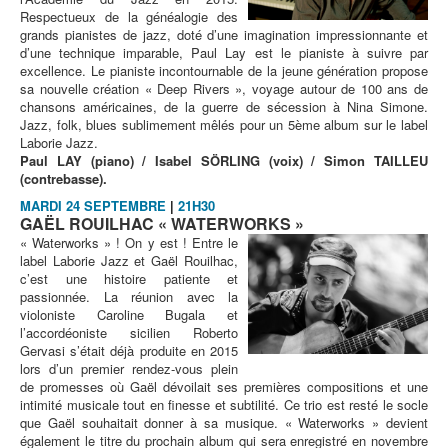
Respectueux de la généalogie des
grands pianistes de jazz, doté d’une imagination impressionnante et
d’une technique imparable, Paul Lay est le pianiste à suivre par
excellence. Le pianiste incontournable de la jeune génération propose
sa nouvelle création « Deep Rivers », voyage autour de 100 ans de
chansons américaines, de la guerre de sécession à Nina Simone.
Jazz, folk, blues sublimement mêlés pour un 5ème album sur le label
Laborie Jazz.
Paul LAY (piano) / Isabel SÖRLING (voix) / Simon TAILLEU
(contrebasse).
MARDI 24 SEPTEMBRE
|
21H30
GAËL ROUILHAC « WATERWORKS »
« Waterworks » ! On y est ! Entre le
label Laborie Jazz et Gaël Rouilhac,
c’est une histoire patiente et
passionnée. La réunion avec la
violoniste Caroline Bugala et
l’accordéoniste sicilien Roberto
Gervasi s’était déjà produite en 2015
lors d’un premier rendez-vous plein
de promesses où Gaël dévoilait ses premières compositions et une
intimité musicale tout en finesse et subtilité. Ce trio est resté le socle
que Gaël souhaitait donner à sa musique. « Waterworks » devient
également le titre du prochain album qui sera enregistré en novembre