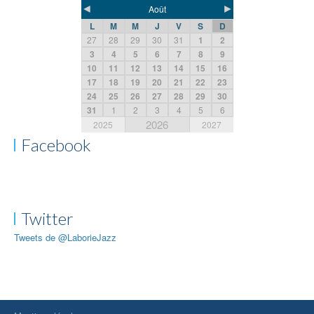
◄
►
Août
L
M
M
J
V
S
D
27
28
29
30
31
1
2
3
4
5
6
7
8
9
10
11
12
13
14
15
16
17
18
19
20
21
22
23
24
25
26
27
28
29
30
31
1
2
3
4
5
6
2026
2025
2027
Facebook
Twitter
Tweets de @LaborieJazz