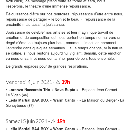
avril 2020), ce message prend toute sa forme et sera, nous
l’espérons, le théâtre d’une immense réjouissance.
Réjouissance d’être sur nos territoires, réjouissance d’être entre nous,
réjouissance de partager « le bon et le beau », réjouissance de la
proximité mais aussi la jouissance.
Jouissance de célébrer nos artistes et leur magnifique travail de
création et de composition qui nous portent en temps normal vers un
degré d’émotion toujours plus haut, comment l’imaginer, comment
l’entendre dans quelques semaines... si le temps change, si la nature
se calme, si nous restons aujourd’hui vigilant, demain, cette émotion
va nous envahir et nous contaminer pour de bon, tous ensemble.
De grands espaces pour de grandes respirations.
Vendredi 4 juin 2021 - ⚠️
19h
•
Lorenzo Naccarato Trio « Nova Rupta »
- Espace Jean Carmet -
Le Vigan (46)
•
Leïla Martial BAA BOX « Warm Canto »
- La Maison du Berger - La
Geneytouse (87)
Samedi 5 juin 2021 - ⚠️
19h
•
Leïla Martial BAA BOX « Warm Canto »
- Espace Jean Carmet -