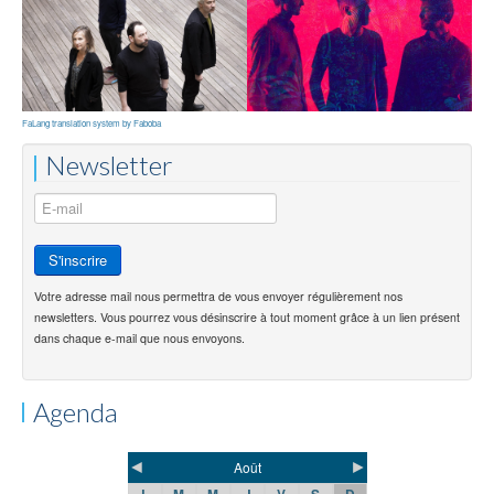
FaLang translation system by Faboba
Newsletter
Votre adresse mail nous permettra de vous envoyer régulièrement nos
newsletters. Vous pourrez vous désinscrire à tout moment grâce à un lien présent
dans chaque e-mail que nous envoyons.
Agenda
◄
►
Août
L
M
M
J
V
S
D