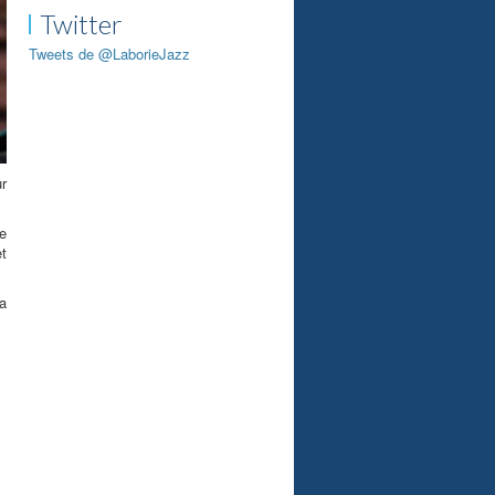
Twitter
Tweets de @LaborieJazz
r
e
t
a