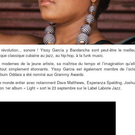
révolution... sonore ! Yissy García y Bandancha sont peut-être le meilleu
ue classique cubaine au jazz, au hip-hop, à la funk music.
modernes de la jeune artiste, sa maîtrise du tempo et l’imagination qu’ell
 tout simplement étonnants. Yissy Garcia est également membre de l’octe
lbum Oddara a été nominé aux Grammy Awards.
ns le monde entier avec notamment Dave Matthews, Esperanza Spalding, Joshu
n 1er album « Light » sort le 23 septembre sur le Label Laborie Jazz.