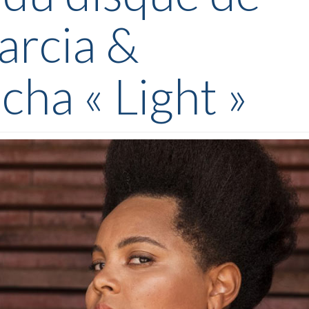
arcia &
ha « Light »