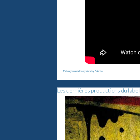
FaLang translation system by Faboba
Les dernières productions du label