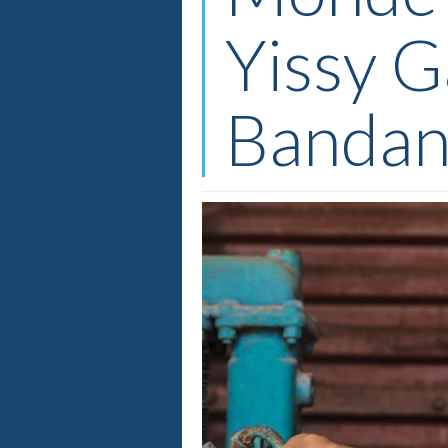
Yissy G
Bandanc