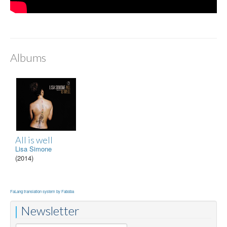
Albums
All is well
Lisa Simone
(2014)
FaLang translation system by Faboba
Newsletter