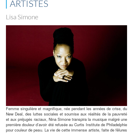
ARTISTES
Lisa Simone
Femme singulière et magnifique, née pendant les années de crise, du
New Deal, des luttes sociales et soumise aux réalités de la pauvreté
et aux préjugés raciaux, Nina Simone transpira la musique malgré une
première douleur d’avoir été refusée au Curtis Institute de Philadelphie
pour couleur de peau. La vie de cette immense artiste, faite de fêlures