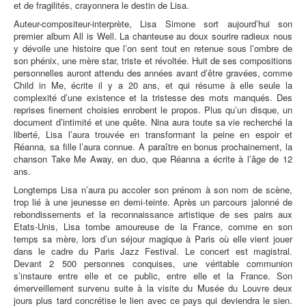
et de fragilités, crayonnera le destin de Lisa.
Auteur-compositeur-interprète, Lisa Simone sort aujourd’hui son
premier album All is Well. La chanteuse au doux sourire radieux nous
y dévoile une histoire que l’on sent tout en retenue sous l’ombre de
son phénix, une mère star, triste et révoltée. Huit de ses compositions
personnelles auront attendu des années avant d’être gravées, comme
Child in Me, écrite il y a 20 ans, et qui résume à elle seule la
complexité d’une existence et la tristesse des mots manqués. Des
reprises finement choisies enrobent le propos. Plus qu’un disque, un
document d’intimité et une quête. Nina aura toute sa vie recherché la
liberté, Lisa l’aura trouvée en transformant la peine en espoir et
Réanna, sa fille l’aura connue. A paraître en bonus prochainement, la
chanson Take Me Away, en duo, que Réanna a écrite à l’âge de 12
ans.
Longtemps Lisa n’aura pu accoler son prénom à son nom de scène,
trop lié à une jeunesse en demi-teinte. Après un parcours jalonné de
rebondissements et la reconnaissance artistique de ses pairs aux
Etats-Unis, Lisa tombe amoureuse de la France, comme en son
temps sa mère, lors d’un séjour magique à Paris où elle vient jouer
dans le cadre du Paris Jazz Festival. Le concert est magistral.
Devant 2 500 personnes conquises, une véritable communion
s’instaure entre elle et ce public, entre elle et la France. Son
émerveillement survenu suite à la visite du Musée du Louvre deux
jours plus tard concrétise le lien avec ce pays qui deviendra le sien.