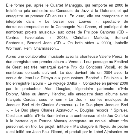
Elle forme peu après le Quartet Maneggio, qui remporte en 2000 le
troisième prix orchestre du Concours de Jazz à la Défense, et qui
enregistre un premier CD en 2001. En 2002, elle est compositeur et
interprète dans « Le baiser des Louves », spectacle de
danse contemporaine de la Compagnie Yun Chane, et participe à de
nombreux projets musicaux aux cotés de Philippe Canovas (CD «
Contres Favorables » 2003), Christian Mariotto, Bernard
Santacruz, Bernard Jean (CD « On both sides » 2003), Isabelle
Wolfman, Rémi Charmasson...
Après une collaboration musicale avec la chanteuse Valérie Perez, le
duo enregistre son premier album « Verso ». Leur passage au Festival
de Crest est très remarqué (2ème Prix du Concours Vocal), et de
nombreux concerts suivront. Le duo devient trio en 2004 avec la
venue de Jean-Luc Difraya aux percussions. Baptisé « Délubies », le
trio enregistre l’album « Le voyage d’Alba ». Contactée en janvier 2006
par le producteur Alan Douglas, légendaire partenaire d’Eric
Dolphy, Miles ou Jimmy Hendrix, elle enregistre deux albums avec
François Cordas, sous le nom « Le Duo », sur les musiques de
Jacques Brel et de Charles Aznavour. (« Le Duo plays Jacques Brel
», « Le Duo plays Charles Aznavour ». Douglas records / Spirale).
C’est aux côtés d’Eric Surménian à la contrebasse et de Joe Quitzké
à la batterie que Perrine Mansuy enregistre un nouvel album très
personnel, en trio. Le projet, intitulé « Mandragore & Noyau de pêche
» est initié par Jean-Paul Ricard, et produit par le Label Ajmiseries en