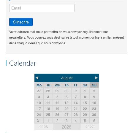
Votre adresse mail nous permettra de vous envoyer régulièrement nos
newsletters. Vous pourrez vous désinscrire à tout moment grâce à un lien présent
dans chaque e-mail que nous envoyons.
Calendar
◄
►
August
Mo
Tu
We
Th
Fr
Sa
Su
27
28
29
30
31
1
2
3
4
5
6
7
8
9
10
11
12
13
14
15
16
17
18
19
20
21
22
23
24
25
26
27
28
29
30
31
1
2
3
4
5
6
2026
2025
2027