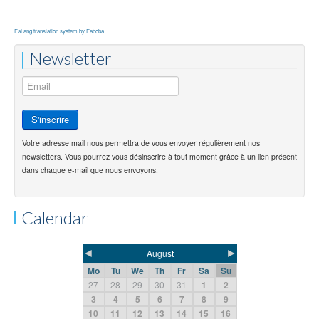
FaLang translation system by Faboba
Newsletter
Votre adresse mail nous permettra de vous envoyer régulièrement nos
newsletters. Vous pourrez vous désinscrire à tout moment grâce à un lien présent
dans chaque e-mail que nous envoyons.
Calendar
◄
►
August
Mo
Tu
We
Th
Fr
Sa
Su
27
28
29
30
31
1
2
3
4
5
6
7
8
9
10
11
12
13
14
15
16