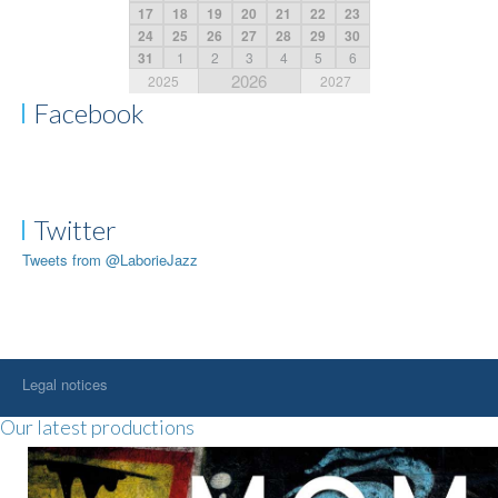
17
18
19
20
21
22
23
24
25
26
27
28
29
30
31
1
2
3
4
5
6
2026
2025
2027
Facebook
Twitter
Tweets from @LaborieJazz
Legal notices
Our latest productions